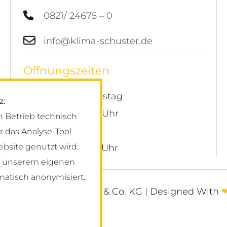
0821/ 24675 – 0
info@klima-schuster.de
Öffnungszeiten
Montag – Donnerstag
z:
07:00 Uhr – 16:30 Uhr
n Betrieb technisch
Freitag
 das Analyse-Tool
bsite genutzt wird.
07:00 Uhr – 13:30 Uhr
uf unserem eigenen
matisch anonymisiert.
 Klima Lüftung GmbH & Co. KG | Designed With