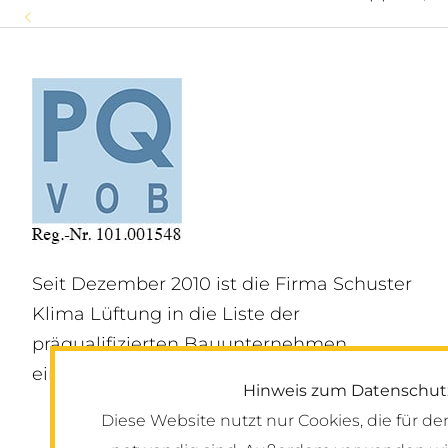
80 Jahre Schuster Klima Lüf
Ladies Stammtisch bei Schu
Für eine bessere Zukunft:
Seit Dezember 2010 ist die Firma Schuster
Klima Lüftung in die Liste der
präqualifizierten Bauunternehmen
eingetragen.
Hinweis zum Datenschut
Diese Website nutzt nur Cookies, die für de