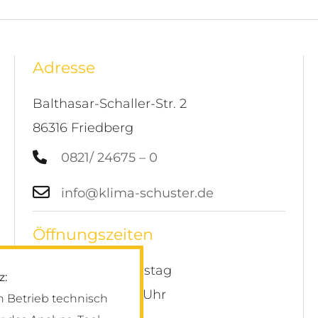
tung – ein Fest voller Geschi
ster
 Gemeinsam Gutes tun
Adresse
Balthasar-Schaller-Str. 2
86316 Friedberg
0821/ 24675 – 0
info@klima-schuster.de
Öffnungszeiten
Montag – Donnerstag
z:
07:00 Uhr – 16:30 Uhr
n Betrieb technisch