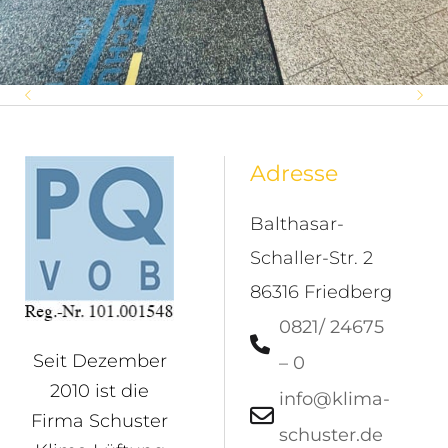
Ein würdiger
Neuer Impuls an der
Sommer-Familienfest bei
Jahresabschluss in
Spitze von Schuster Klima
Schuster Klima Lüftung
Adresse
besonderem Rahmen
Lüftung
Balthasar-
Schaller-Str. 2
86316 Friedberg
0821/ 24675
Seit Dezember
– 0
2010 ist die
info@klima-
Firma Schuster
schuster.de